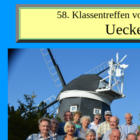
58. Klassentreffen v
Ueck