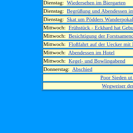
Dienstag:
Wiedersehen im Biergarten
Dienstag:
Begrüßung und Abendessen im
Dienstag:
Skat um Pödders Wanderpoka
Mittwoch:
Frühstück - Eckhard hat Gebu
Mittwoch:
Besichtigung der Forstsamend
Mittwoch:
Floßfahrt auf der Uecker mit
Mittwoch:
Abendessen im Hotel
Mittwoch:
Kegel- und Bowlingabend
Donnerstag:
Abschied
Poor Sieden u
Wegweiser de