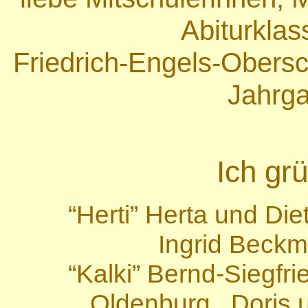
Abiturkla
Friedrich-Engels-Ober
Jahrg
Ich gr
“Herti” Herta und Di
Ingrid Beckm
“Kalki” Bernd-Siegfri
Oldenburg, Doris 