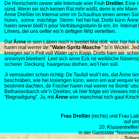
De Herrscherin oewer alle Internate wier Fruh
Dreßler.
Eine r
sünd. Wenn sei sich keinen Rat mihr wüßt, denn is ehr Mann
Änne Dreßler im Internat orrer im Schaulhus einen armen Sü
hüren, sonne mächtige Stimm het hei hat. Dorbi künn Änne so 
haren oewer bloß’n poor Verträtungsstunn bi em. Im Internat
Lihrers, dei uns oefter eis’n deftigen Witz vertellten.
Dat
Änne
in sien Läben noch’n tweitet Mal döft wür, har hei
haren mal werrer de
“Water-Spritz-Masche
” bi’n Wickel. J
kreegen sei’n Pott vull Water up’n Kopp. Dorbi harn sei scho
annonym bleeben! Leet sich anne Eck ne weibliche Näsenspitz 
sicherer Deckung haargenau dorhen, wo’t hen süll.
Ji vermauden schon richtig: De Taufall wull’t eis, dat Änne 
beschräben, wie hei loslengen künn, wenn em wat verquer ke
bestimmt dachten, de Fischer haren mal werrer ne Bomb’ uts
Bethanienbarch vör’n Direkter, uk hier folgte ein Verwies mi
“Begnadigung”. Ja, mit
Änne
wier manchmal nich gaut Kirsc
Frau Dreßler
(rechts) und Frau Lat
auf un
20. Klassentreffe
in der Gaststätte “Nonnenh
Tollen