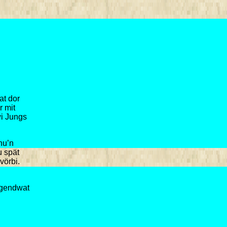
at dor
r mit
wi Jungs
nu’n
u spät
vörbi.
irgendwat