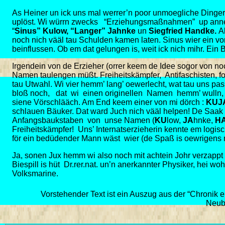
As Heiner un ick uns mal werrer’n poor unmoegliche Dinger i
uplöst. Wi würrn zwecks “Erziehungsmaßnahmen” up anner 
“
Sinus” Kulow, “Langer” Jahnke
un
Siegfried Handke.
A
noch nich vääl tau Schulden kamen laten. Sinus wier ein vo
beinflussen. Ob em dat gelungen is, weit ick nich mihr. Ein 
Irgendein von de Erzieher (orrer keem de Idee sogor von no
Namen taulengen müßt. Freiheitskämpfer, Antifaschisten, for
tau Utwahl. Wi vier hemm’ lang’ oewerlecht, wat tau uns pas
bloß noch, dat wi einen originellen Namen hemm’ wulln, 
siene Vörschlääch. Am End keem einer von mi dörch :
KUJ
schlauen Bäuker. Dat ward Juch nich vääl helpen! De Saak
Anfangsbaukstaben von unse Namen (
KU
low,
JA
hnke,
H
Freiheitskämpfer! Uns’ Internatserzieherin kennte em logisc
för ein bedüdender Mann wäst wier (de Spaß is oewrigens 
Ja, sonen Jux hemm wi also noch mit achtein Johr verzappt 
Biespill is hüt Dr.rer.nat. un’n anerkannter Physiker, hei wohn
Volksmarine.
Vorstehender Text ist ein Auszug aus der “Chronik e
Neub