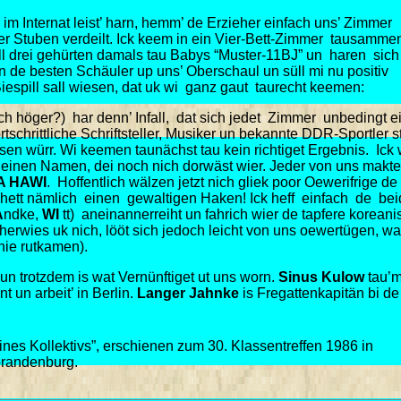
m Internat leist’ harn, hemm’ de Erzieher einfach uns’ Zimmer
Stuben verdeilt. Ick keem in ein Vier-Bett-Zimmer tausammen
ll drei gehürten damals tau Babys “Muster-11BJ” un haren sich
n de besten Schäuler up uns’ Oberschaul un süll mi nu positiv
Biespill sall wiesen, dat uk wi ganz gaut taurecht keemen:
ch höger?) har denn’ Infall, dat sich jedet Zimmer unbedingt e
tschrittliche Schriftsteller, Musiker un bekannte DDR-Sportler 
sen würr. Wi keemen taunächst tau kein richtiget Ergebnis. Ick 
einen Namen, dei noch nich dorwäst wier. Jeder von uns makte
A HAWI
. Hoffentlich wälzen jetzt nich gliek poor Oewerifrige de
 hett nämlich einen gewaltigen Haken! Ick heff einfach de be
A
ndke,
WI
tt) aneinannerreiht un fahrich wier de tapfere korean
herwies uk nich, lööt sich jedoch leicht von uns oewertügen, wa
nie rutkamen).
un trotzdem is wat Vernünftiget ut uns worn.
Sinus Kulow
tau’
t un arbeit’ in Berlin.
Langer Jahnke
is Fregattenkapitän bi de
ines Kollektivs”, erschienen zum 30. Klassentreffen 1986 in
randenburg.