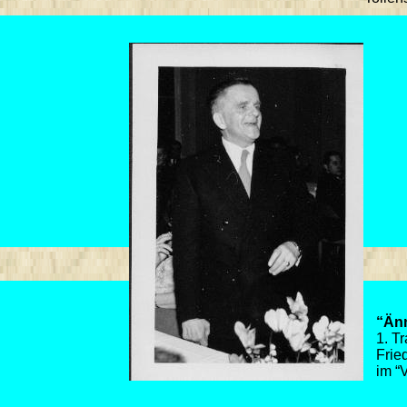
“Änn
1. Tr
Frie
im “