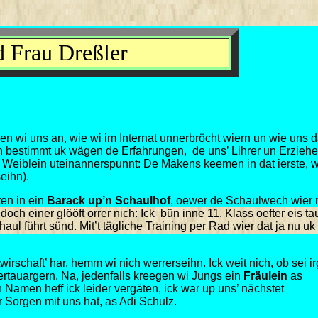
 Frau Dreßler
n wi uns an, wie wi im Internat unnerbröcht wiern un wie uns d
un bestimmt uk wägen de Erfahrungen, de uns’ Lihrer un Erziehe
 Weiblein uteinannerspunnt: De Mäkens keemen in dat ierste, 
eihn).
ten in ein
Barack up’n Schaulhof
, oewer de Schaulwech wier 
och einer glööft orrer nich: Ick bün inne 11. Klass oefter eis ta
l führt sünd. Mit’t tägliche Training per Rad wier dat ja nu uk 
irschaft’ har, hemm wi nich werrerseihn. Ick weit nich, ob sei 
mertauargern. Na, jedenfalls kreegen wi Jungs ein
Fräulein
as
en Namen heff ick leider vergäten, ick war up uns’ nächstet
 Sorgen mit uns hat, as Adi Schulz.