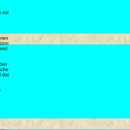
 mit
inen
stünn
weit
iden
ische
t dat
m