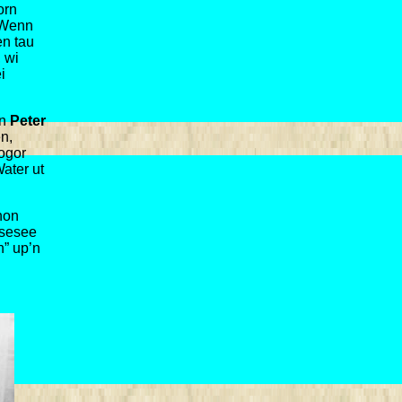
orn
 Wenn
en tau
 wi
i
n
Peter
n,
sogor
ater ut
chon
nsesee
n” up’n