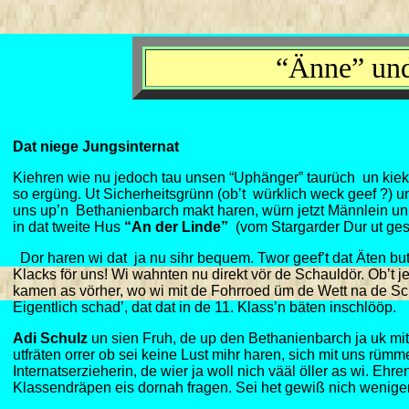
“Änne” und
Dat niege Jungsinternat
Kiehren wie nu jedoch tau unsen “Uphänger” taurüch un kieke
so ergüng. Ut Sicherheitsgrünn (ob’t würklich weck geef ?) 
uns up’n Bethanienbarch makt haren, würn jetzt Männlein un
in dat tweite Hus
“An der Linde”
(vom Stargarder Dur ut ges
Dor haren wi dat ja nu sihr bequem. Twor geef’t dat Äten bu
Klacks för uns! Wi wahnten nu direkt vör de Schauldör. Ob’t jed
kamen as vörher, wo wi mit de Fohrroed üm de Wett na de Schau
Eigentlich schad’, dat dat in de 11. Klass’n bäten inschlööp.
Adi Schulz
un sien Fruh, de up den Bethanienbarch ja uk mitw
utfräten orrer ob sei keine Lust mihr haren, sich mit uns rüm
Internatserzieherin, de wier ja woll nich vääl öller as wi. Ehr
Klassendräpen eis dornah fragen. Sei het gewiß nich weniger