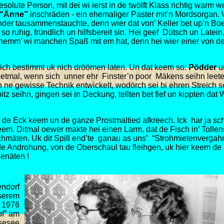
esolute Person, mit dei wi ierst in de twölft Klass richtig warm w
“Änne”
inschräden - ein ehemaliger Paster mit’n Mordsorgan.
nder tausammenstauchte, denn wier dat von’ Keller bet up’n Bo
ruhig, fründlich un hilfsbereit sin. Hei geef Dütsch un Latein,
 hemm’ wi manchen Spaß mit em hat, denn hei wier einer von de
 sich bestimmt uk nich dröömen laten. Un dat keem so:
Pödder
u
edetmal, wenn sich unner ehr Finster’n poor Mäkens seihn leete
n ne gewisse Technik entwickelt, wodörch sei bi ehren Streich 
seihn, gingen sei in Deckung, tellten bet fief un kippten dat W
üm de Eck keem un de ganze Prostmaltied afkreech. Ick har ja s
em. Ditmal oewer makte hei einen Larm, dat de Fisch in’ Tolle
chmäten. Uk dit Spill end’te ganau as uns’ “Strohmietenvergah
t de Androhung, von de Oberschaul tau fleihgen, uk hier keem de
henäten !
endorf
serem
n 1976
of” am
sesee