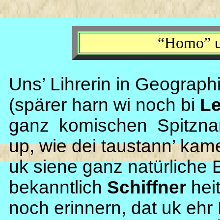
“Homo” u
Uns’ Lihrerin in Geograph
(spärer harn wi noch bi
Le
ganz komischen Spitznam
up, wie dei taustann’ kam
uk siene ganz natürliche
bekanntlich
Schiffner
hei
noch erinnern, dat uk eh