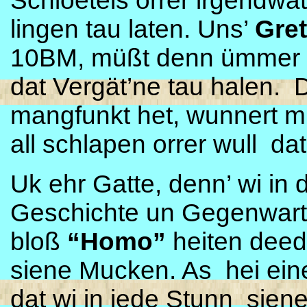
Schloetels orrer irgendwat
lingen tau laten. Uns’
Gre
10BM, müßt denn ümmer mi
dat Vergät’ne tau halen. D
mangfunkt het, wunnert m
all schlapen orrer wull da
Uk ehr Gatte, denn’ wi in 
Geschichte un Gegenwarts
bloß
“Homo”
heiten deed 
siene Mucken. As hei ei
dat wi in jede Stunn siene